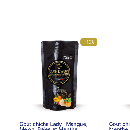
- 10%
Gout chicha Lady : Mangue,
Gout chi
Melon, Baies et Menthe
Menthe