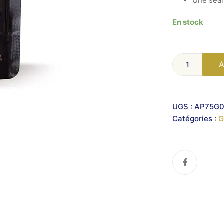
Une séan
En stock
A
UGS :
AP75G0
Catégories :
G