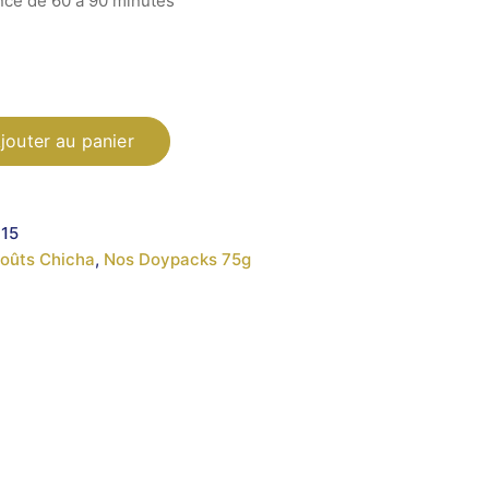
ce de 60 à 90 minutes
jouter au panier
15
oûts Chicha
,
Nos Doypacks 75g