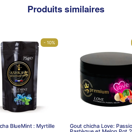
Produits similaires
- 10%
cha BlueMint : Myrtille
Gout chicha Love: Passio
Pastèque et Melon Pot 