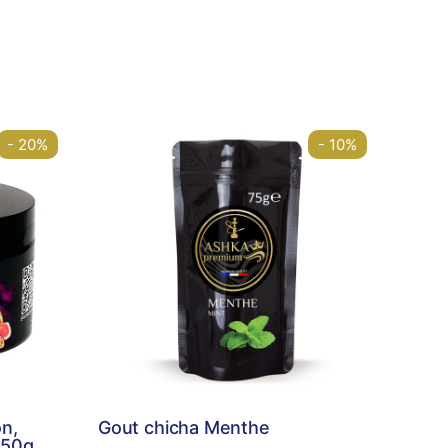
- 20%
- 10%
n,
Gout chicha Menthe
250g