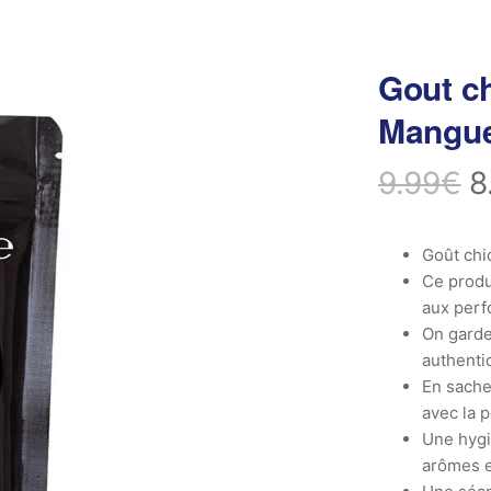
Gout ch
Mangu
9.99
€
8
Goût chi
Ce produ
aux perf
On garde 
authenti
En sachet
avec la 
Une hygi
arômes e