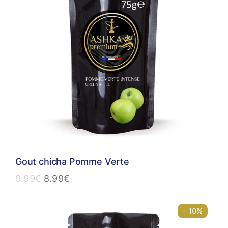
Gout chicha Pomme Verte
9.99
€
8.99
€
- 10%