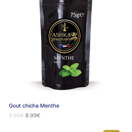
Gout chicha Menthe
9.99
€
8.99
€